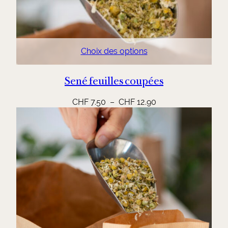
Choix des options
Sené feuilles coupées
Plage
CHF
7.50
–
CHF
12.90
de
prix :
CHF 7.50
à
CHF 12.90