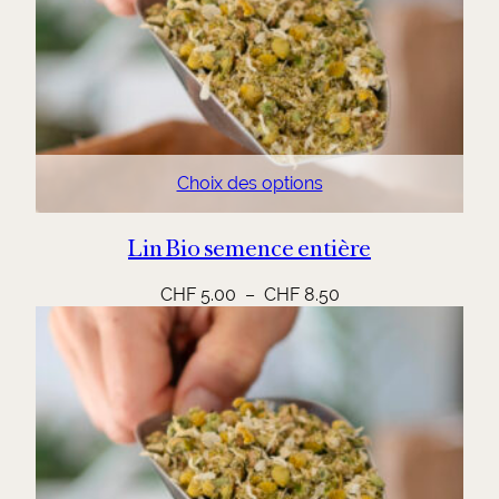
Choix des options
Lin Bio semence entière
Plage
CHF
5.00
–
CHF
8.50
de
prix :
CHF 5.00
à
CHF 8.50