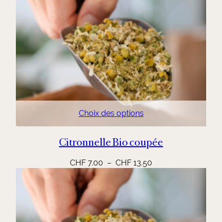
Choix des options
Citronnelle Bio coupée
Plage
CHF
7.00
–
CHF
13.50
de
prix :
CHF 7.00
à
CHF 13.50