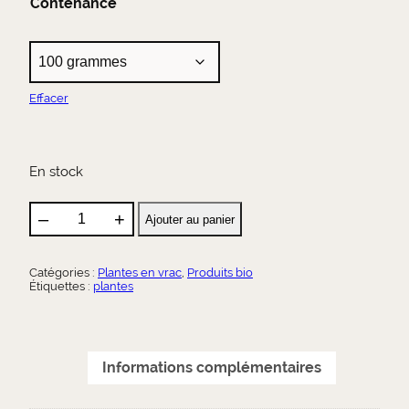
Contenance
l
t
e
r
n
Effacer
a
t
i
v
En stock
e
:
–
+
Ajouter au panier
q
u
a
Catégories :
Plantes en vrac
, 
Produits bio
n
Étiquettes :
plantes
t
i
t
é
Informations complémentaires
d
e