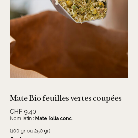
Mate Bio feuilles vertes coupées
CHF
9.40
Nom latin :
Mate folia conc
.
(100 gr ou 250 gr)
A