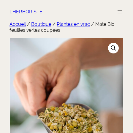
Aller
au
L'HERBORISTE
contenu
Accueil
/
Boutique
/
Plantes en vrac
/ Mate Bio
feuilles vertes coupées