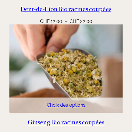
Dent-de-Lion Bio racines coupées
Plage
CHF
12.00
–
CHF
22.00
de
prix :
CHF 12.00
à
CHF 22.00
Choix des options
Ginseng Bio racines coupées