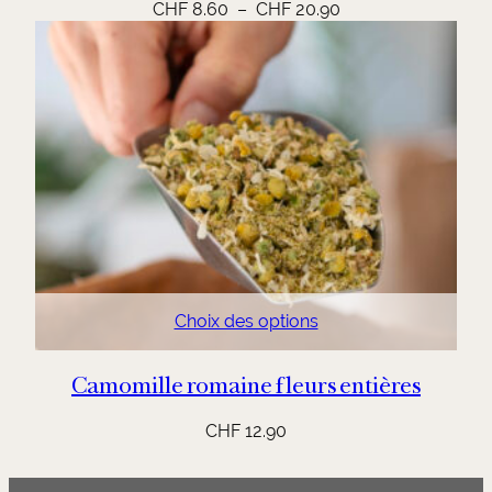
Plage
CHF
8.60
–
CHF
20.90
de
prix :
CHF 8.60
à
CHF 20.90
Choix des options
Camomille romaine fleurs entières
CHF
12.90