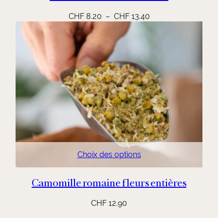
Plage
CHF
8.20
–
CHF
13.40
de
prix :
CHF 8.20
à
CHF 13.40
Choix des options
Camomille romaine fleurs entières
CHF
12.90