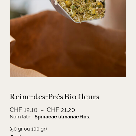
Reine-des-Prés Bio fleurs
P
CHF
12.10
–
CHF
21.20
l
Nom latin :
Spriraeae ulmariae flos
.
a
(50 gr ou 100 gr)
g
A