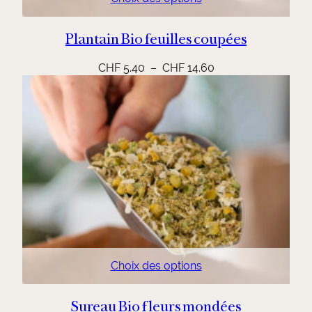
Plantain Bio feuilles coupées
Plage
CHF
5.40
–
CHF
14.60
de
prix :
CHF 5.40
à
CHF 14.60
Choix des options
Sureau Bio fleurs mondées