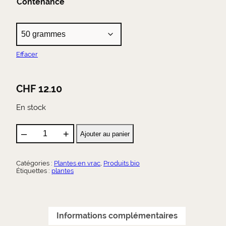
Contenance
e
l
d
t
e
e
r
p
n
Effacer
r
a
i
t
i
x
CHF
12.10
v
e
:
En stock
:
C
H
–
+
Ajouter au panier
q
F
u
a
Catégories :
Plantes en vrac
, 
Produits bio
n
1
Étiquettes :
plantes
t
2
i
.
t
1
é
Informations complémentaires
d
0