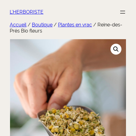
Aller
au
L'HERBORISTE
contenu
Accueil
/
Boutique
/
Plantes en vrac
/ Reine-des-
Prés Bio fleurs