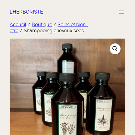
Aller
au
L'HERBORISTE
contenu
Accueil
/
Boutique
/
Soins et bien-
être
/ Shampooing cheveux secs